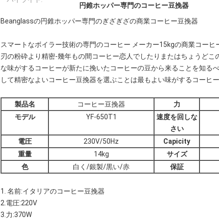
円錐ホッパー専門のコーヒー豆挽器
Beanglassの円錐ホッパー専門のぎざぎざの商業コーヒー豆挽器
スマートなボイラー技術の専門のコーヒー メーカー15kgの商業コーヒ
刃の粉砕より精密-幾年もの間コーヒー恋人でしたりまたはちょうどこ
な味がするコーヒーが新たに挽いたコーヒーの豆から来ることを知る
して精密なよいコーヒー豆挽器を選ぶことは最もよい味がするコーヒ
製品名
コーヒー豆挽器
力
モデル
YF-650T1
速度を回しな
さい
電圧
230V/50Hz
Capicity
重量
14kg
サイズ
色
白く/銀製/黒い/赤
保証
1. 名前:イタリアのコーヒー豆挽器
2.電圧:220V
3.力:370W