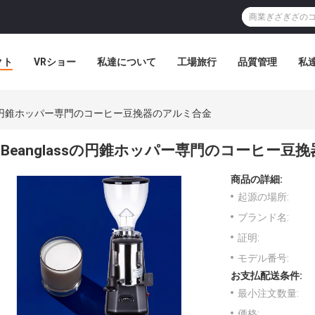
クト
VRショー
私達について
工場旅行
品質管理
私
ssの円錐ホッパー専門のコーヒー豆挽器のアルミ合金
Beanglassの円錐ホッパー専門のコーヒー豆
商品の詳細:
起源の場所:
ブランド名:
証明:
モデル番号:
お支払配送条件:
最小注文数量:
価格: