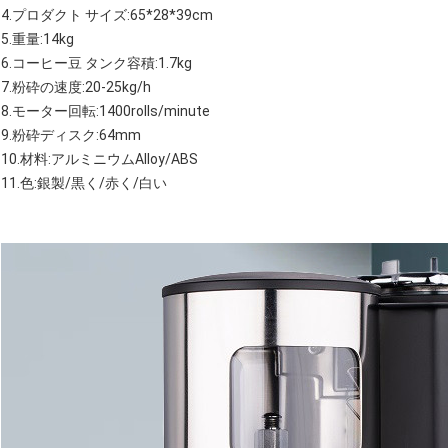
4.プロダクト サイズ:65*28*39cm
5.重量:14kg
6.コーヒー豆 タンク容積:1.7kg
7.粉砕の速度:20-25kg/h
8.モーター回転:1400rolls/minute
9.粉砕ディスク:64mm
10.材料:アルミニウムAlloy/ABS
11.色:銀製/黒く/赤く/白い