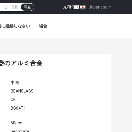
見積依頼
|
Japanese
調査
達に連絡しなさい
場合
挽器のアルミ合金
中国
BEANGLASS
CE
BG64T1
50pcs
negotiate