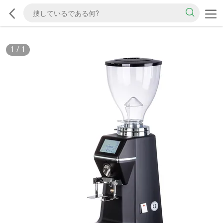
1
/
1