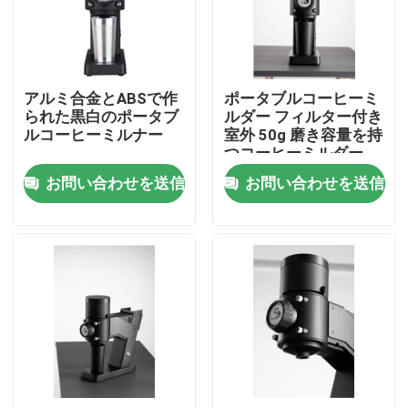
私達について
アルミ合金とABSで作
ポータブルコーヒーミ
工場旅行
られた黒白のポータブ
ルダー フィルター付き
ルコーヒーミルナー
室外 50g 磨き容量を持
つコーヒーミルダー
品質管理
お問い合わせを送信
お問い合わせを送信
私達に連絡しなさい
場合
コーヒー豆の粉砕機
ぎざぎざのコーヒー豆挽器