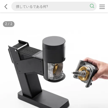
2
/
2