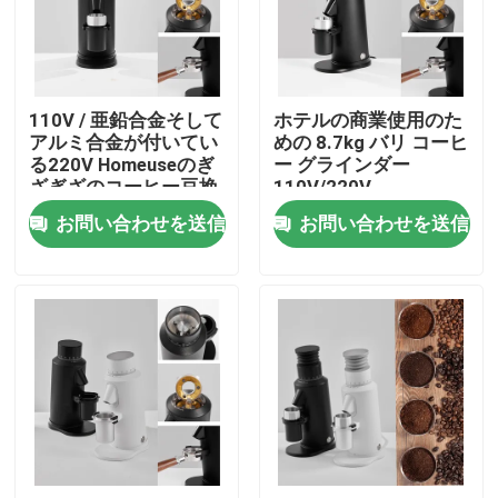
私達について
110V / 亜鉛合金そして
ホテルの商業使用のた
工場旅行
アルミ合金が付いてい
めの 8.7kg バリ コーヒ
る220V Homeuseのぎ
ー グラインダー
ざぎざのコーヒー豆挽
110V/220V
品質管理
器
お問い合わせを送信
お問い合わせを送信
私達に連絡しなさい
場合
コーヒー豆の粉砕機
ぎざぎざのコーヒー豆挽器