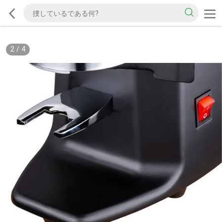
2
/
4