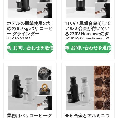
私達について
ホテルの商業使用のた
110V / 亜鉛合金そして
めの 8.7kg バリ コーヒ
アルミ合金が付いてい
工場旅行
ー グラインダー
る220V Homeuseのぎ
110V/220V
ざぎざのコーヒー豆挽
器
お問い合わせを送信
お問い合わせを送信
品質管理
私達に連絡しなさい
場合
コーヒー豆の粉砕機
ぎざぎざのコーヒー豆挽器
業務用バリコーヒーグ
亜鉛合金とアルミニウ