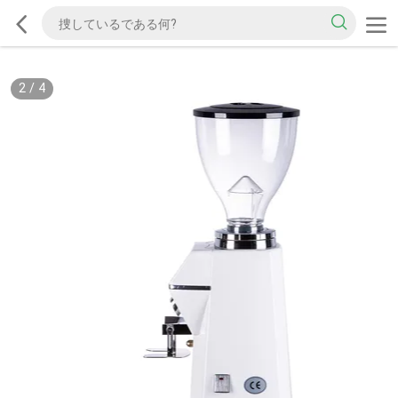
2
/
4