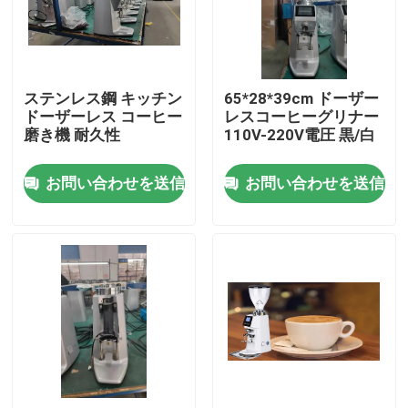
私達について
ステンレス鋼 キッチン
65*28*39cm ドーザー
工場旅行
ドーザーレス コーヒー
レスコーヒーグリナー
磨き機 耐久性
110V-220V電圧 黒/白
品質管理
お問い合わせを送信
お問い合わせを送信
私達に連絡しなさい
場合
コーヒー豆の粉砕機
ぎざぎざのコーヒー豆挽器