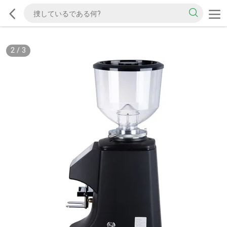
2
/
3