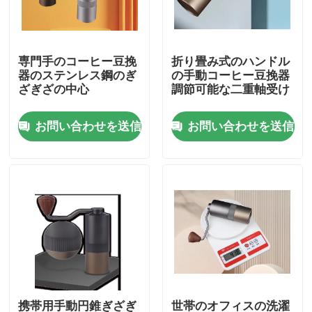
私達について
専門手のコーヒー豆挽
折り畳み式のハンドル
器のステンレス鋼のぎ
の手動コーヒー豆挽器
工場旅行
ざぎざの中心
調節可能な二重軸受け
お問い合わせを送信
お問い合わせを送信
品質管理
私達に連絡しなさい
場合
コーヒー豆の粉砕機
ぎざぎざのコーヒー豆挽器
携帯用手動円錐ぎざぎ
世帯のオフィスの洗濯