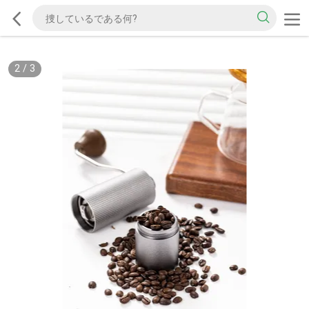
2
/
3