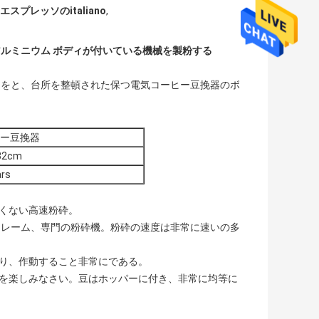
スプレッソのitaliano
,
ルミニウム ボディが付いている機械を製粉する
スをと、台所を整頓された保つ電気コーヒー豆挽器のボ
ー豆挽器
32cm
ars
易くない高速粉砕。
鉄骨フレーム、専門の粉砕機。粉砕の速度は非常に速いの多
になり、作動すること非常にである。
ヒーを楽しみなさい。豆はホッパーに付き、非常に均等に