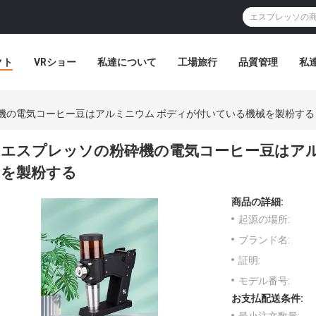
クト
VRショー
私達について
工場旅行
品質管理
私
機の電気コーヒー豆はアルミニウム ボディが付いている機械を製粉する
エスプレッソの粉砕機の電気コーヒー豆はアル
を製粉する
商品の詳細:
起源の場所:
ブランド名:
証明:
モデル番号:
お支払配送条件: