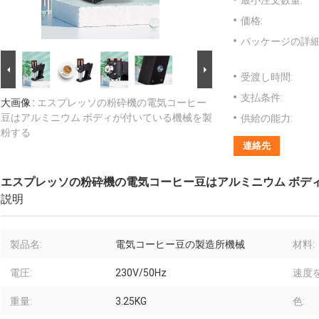
最小注文数量:
価格:
パッケージの詳細
受渡し時間:
支払条件:
大画像 :
エスプレッソの粉砕機の電気コーヒー
豆はアルミニウム ボディが付いている機械を製
供給の能力:
粉する
連絡先
エスプレッソの粉砕機の電気コーヒー豆はアルミニウム ボデ
説明
製品名:
電気コーヒー豆の製造所機械
材料:
電圧:
230V/50Hz
速度
重量:
3.25KG
色: