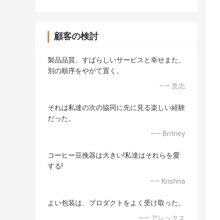
顧客の検討
製品品質、すばらしいサービスと幸せまた、
別の順序をやがて置く。
—— 意志
それは私達の次の協同に先に見る楽しい経験
だった。
—— Britney
コーヒー豆挽器は大きい!私達はそれらを愛
する!
—— Krishna
よい包装は、プロダクトをよく受け取った。
—— アレックス