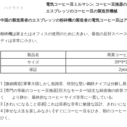
電気コーヒー豆ミルマシン
,
コーヒー豆挽器のエ
ハイライト:
エスプレッソのコーヒー豆の製造所機械
中国の製造業者のエスプレッソの粉砕機の製造者の電気コーヒー豆はア
粉砕機は
家またはオフィスの使用のために
大きい
。最低の反対スペー
ディは非常に小さい。
製品名
商業コーヒ
サイズ
39*9*
保証
2ye
1. [微細構造]:軍事大国しかし低雑音、特別な堅い鋼鉄ナイフは分解し
2. [専門の等級のコーヒー豆挽器]:巨大なモーター!頑丈な鋳造物の
く より静か、最終的なコーヒー サイズ非常に一貫している;
3. [きれいになること容易]:これは容易な非常に敏捷な設計、きれい
4. [幸せな人生を楽しみなさい]:すぐにコーヒー豆をひき、朝のコー
ひく。