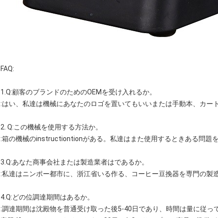
FAQ:
1.Q:顧客のブランドのためのOEMを受け入れるか。
:はい、私達は機械にあなたのロゴを置いてもいいまたは手動本、カー
2. Q:この機械を使用する方法か。
:箱の機械のinstructiontionがある。私達はまた使用するときあ
3.Q:あなた商事会社または製造業者はであるか。
:私達はニンポー都市に、浙江省いる作る、コーヒー豆挽器を専門の製
4.Q:どの位調達期間はあるか。
:調達期間は沈殿物を普通受け取った後5-40日であり、時間は量に従