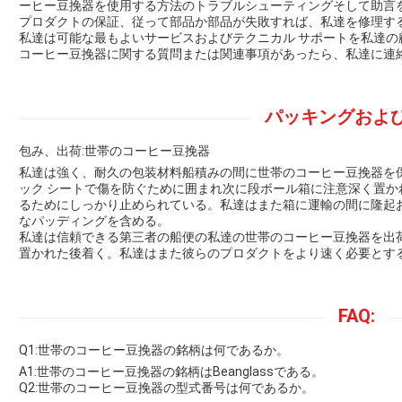
ーヒー豆挽器を使用する方法のトラブルシューティングそして助言
プロダクトの保証、従って部品か部品が失敗すれば、私達を修理す
私達は可能な最もよいサービスおよびテクニカル サポートを私達
コーヒー豆挽器に関する質問または関連事項があったら、私達に連
パッキングおよび
包み、出荷:世帯のコーヒー豆挽器
私達は強く、耐久の包装材料船積みの間に世帯のコーヒー豆挽器を
ック シートで傷を防ぐために囲まれ次に段ボール箱に注意深く置
るためにしっかり止められている。私達はまた箱に運輸の間に隆起
なパッディングを含める。
私達は信頼できる第三者の船便の私達の世帯のコーヒー豆挽器を出荷
置かれた後着く。私達はまた彼らのプロダクトをより速く必要とす
FAQ:
Q1:世帯のコーヒー豆挽器の銘柄は何であるか。
A1:世帯のコーヒー豆挽器の銘柄はBeanglassである。
Q2:世帯のコーヒー豆挽器の型式番号は何であるか。