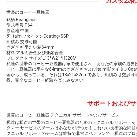
カスタム化
世帯のコーヒー豆挽器
銘柄:Beanglass
型式番号:T64
原産地:中国
刃:Italmill/タイタンCoating/SSP
船積み:交渉可能
ぎざぎざ:平たい箱64mm
材料:アルミ合金及び亜鉛合金
プロダクト サイズ:L13*W21*H32CM
私達の世帯のコーヒー豆挽器は家で使用され、あなたの家族の必要
ーヒー豆挽器は平らな64mmのぎざぎざおよびItalmill/タイタンCo
金から、成っている。それは13x21x32cmであり、船積みは交
得、完全なコーヒー経験を楽しみなさい!
サポートおよびサ
世帯のコーヒー豆挽器 テクニカル サポートおよびサービス
私達は私達の世帯のコーヒー豆挽器のためのテクニカル サポート
タマー サービスのチームはあなたが持つかもしれない技術的な問題か
クニカル サポートのチームは維持で非常にベテランで、私達のプ