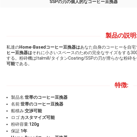
SSPの刃の個人的なコーヒー豆挽器
製品の説明
私達の
Home-Basedコーヒー豆挽器は
あなた自身のコーヒーを自宅
ヒー豆挽器は
それに小さいスペースのための完全なサイズをする300W
する。粉砕機はItalmill/タイタンCoating/SSPの刃が滑ら
可能
である。
特徴:
製品名:
世帯のコーヒー豆挽器
名前:
世帯のコーヒー豆挽器
船積み:
交渉可能
ロゴ:
カスタマイズ可能
粉砕容量:
120g
保証:
1年