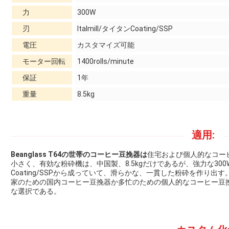
力
300W
刃
Italmill/タイタンCoating/SSP
電圧
カスタマイズ可能
モーター回転
1400rolls/minute
保証
1年
重量
8.5kg
適用:
Beanglass T64の世帯のコーヒー豆挽器は
住宅および個人的なコー
小さく、有効な粉砕機は、中国製、8.5kgだけであるが、強力な300Wモ
Coating/SSPから成っていて、滑らかな、一貫した粉砕を作り
家のための国内コーヒー豆挽器か多忙のための個人的なコーヒー豆挽器を
な選択である。