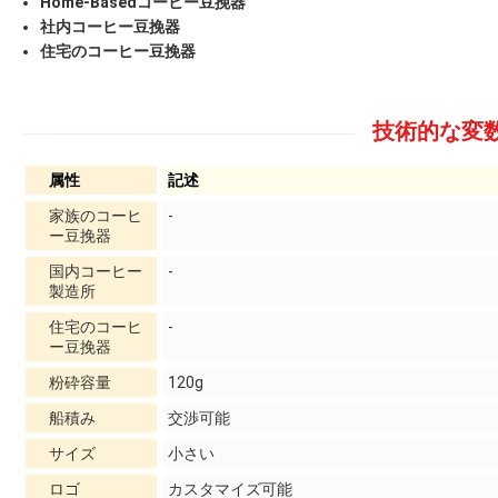
Home-Basedコーヒー豆挽器
社内コーヒー豆挽器
住宅のコーヒー豆挽器
技術的な変数
属性
記述
家族のコーヒ
-
ー豆挽器
国内コーヒー
-
製造所
住宅のコーヒ
-
ー豆挽器
粉砕容量
120g
船積み
交渉可能
サイズ
小さい
ロゴ
カスタマイズ可能