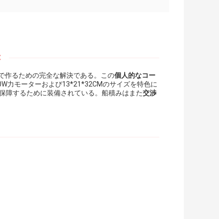
:
で作るための完全な解決である。この
個人的なコー
力モーターおよび13*21*32CMのサイズを特色に
かな粉砕を保障するために装備されている。船積みはまた
交渉