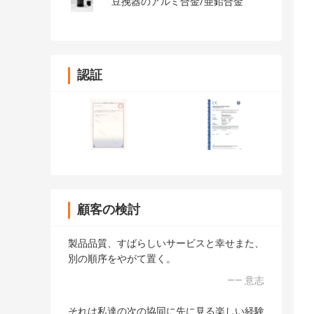
豆挽器のアルミ合金/亜鉛合金
認証
顧客の検討
製品品質、すばらしいサービスと幸せまた、
別の順序をやがて置く。
—— 意志
それは私達の次の協同に先に見る楽しい経験