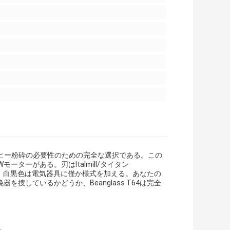
ヒー粉砕の必要性のための完全な選択である。この
ーターがある。刃はItalmill/タイタン
出す。白黒色は電気器具に僅か様式を加える。あなたの
捜しているかどうか、Beanglass T64は完全