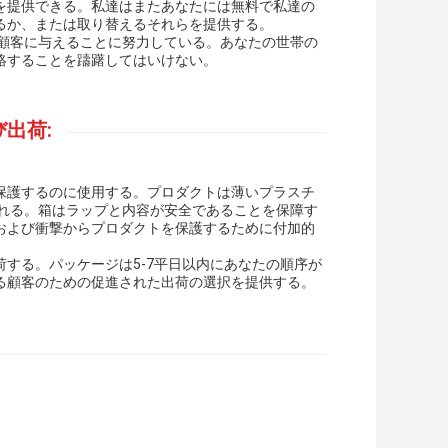
を提供できる。私達はまたあなたには無料で私達の
るか、または取り替えるそれらを提供する。
の顧客に与えることに努力している。あなたの世帯の
絡することを躊躇してはいけない。
出荷:
保護するのに使用する。プロダクトは薄いプラスチ
かれる。箱はラップと内容が安全であることを保障す
および衝撃からプロダクトを保護するために付加的
する。パッケージは5-7平日以内にあなたの順序が
る顧客のための促進された出荷の選択を提供する。