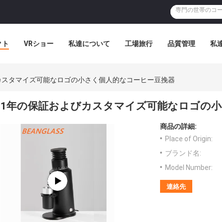
クト
VRショー
私達について
工場旅行
品質管理
私
カスタマイズ可能なロゴの小さく個人的なコーヒー豆挽器
1年の保証およびカスタマイズ可能なロゴの
商品の詳細:
Place of Origin:
ブランド名:
Model Number:
連絡先