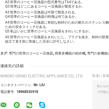
A2:世帯のコーヒー豆挽器の型式番号はT64である。
Q3:世帯はどこにあるコーヒー豆挽器が製造するか。
A3:世帯のコーヒー豆挽器は中国で製造される。
Q4:世帯のコーヒー豆挽器の特徴は何であるか。
A4:世帯のコーヒー豆挽器に有効な粉砕のための耐久のステンレス
ための安全スイッチがある。
Q5:私はいかに世帯のコーヒー豆挽器をきれいにするか。
A5:世帯のコーヒー豆挽器をきれいにし、プラグを抜き、粉砕の部
組立て直す前に乾燥した完全に許可しなさい。
,
,
タグ:
専門の世帯のコーヒー豆挽器
商業多機能の粉砕機
専門の多機能
連絡先の詳細
NINGBO GRIND ELECTRIC APPLIANCE CO., LTD
私達に直
コンタクトパーソン:
Mr. LIU
電話番号:
18968325918