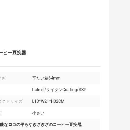
ーヒー豆挽器
ざ:
平たい箱64mm
Italmill/タイタンCoating/SSP
クト サイズ:
L13*W21*H32CM
:
小さい
能なロゴの平らなぎざぎざのコーヒー豆挽器
,