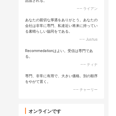
品渡される。
—— ライアン
あなたの親切な厚遇をありがとう。あなたの
会社は非常に専門、私達近い将来に持ってい
る素晴らしい協同をである。
—— Justus
Recommedationはよい。受信は専門であ
る。
—— ティナ
専門、非常に有用で、大きい価格。別の順序
をやがて置く。
—— チャーリー
オンラインです